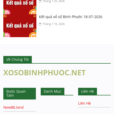
Tháng 7 25, 2026
Kết quả xổ số Bình Phước 18-07-2026
Tháng 7 18, 2026
Về Chúng Tôi
XOSOBINHPHUOC.NET
Được Quan
Danh Mục
Liên Hệ
Tâm
Liên Hệ
New88.land