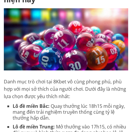
Danh mục trò chơi tại 8Kbet vô cùng phong phú, phù
hợp với mọi sở thích của người chơi. Dưới đây là những
lựa chọn được yêu thích nhất:
Lô đề miền Bắc:
Quay thưởng lúc 18h15 mỗi ngày,
mang đến trải nghiệm truyền thống cùng tỷ lệ
thưởng hấp dẫn.
Lô đề miền Trung:
Mở thưởng vào 17h15, có nhiều