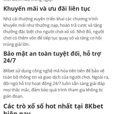
Khuyến mãi và ưu đãi liên tục
Nhà cái thường xuyên triển khai các chương trình
khuyến mãi như thưởng nạp, hoàn trả cược và tặng
thưởng đặc biệt cho người chơi xổ số. Nhờ đó, người
chơi có thêm vốn để tiếp tục quay số và tăng cơ hội
trúng giải lớn.
Bảo mật an toàn tuyệt đối, hỗ trợ
24/7
8Kbet sử dụng công nghệ mã hóa tiên tiến để bảo vệ
toàn bộ thông tin và giao dịch của người chơi. Ngoài ra,
đội ngũ hỗ trợ hoạt động 24/7 luôn sẵn sàng giải đáp
mọi thắc mắc, đảm bảo quá trình tham gia không bị
gián đoạn.
Các trò xổ số hot nhất tại 8Kbet
hiện nay