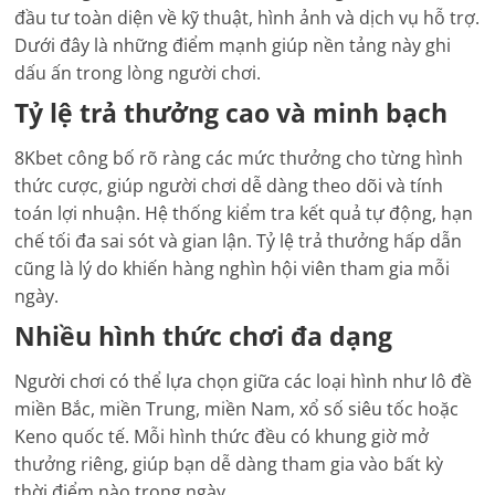
đầu tư toàn diện về kỹ thuật, hình ảnh và dịch vụ hỗ trợ.
Dưới đây là những điểm mạnh giúp nền tảng này ghi
dấu ấn trong lòng người chơi.
Tỷ lệ trả thưởng cao và minh bạch
8Kbet công bố rõ ràng các mức thưởng cho từng hình
thức cược, giúp người chơi dễ dàng theo dõi và tính
toán lợi nhuận. Hệ thống kiểm tra kết quả tự động, hạn
chế tối đa sai sót và gian lận. Tỷ lệ trả thưởng hấp dẫn
cũng là lý do khiến hàng nghìn hội viên tham gia mỗi
ngày.
Nhiều hình thức chơi đa dạng
Người chơi có thể lựa chọn giữa các loại hình như lô đề
miền Bắc, miền Trung, miền Nam, xổ số siêu tốc hoặc
Keno quốc tế. Mỗi hình thức đều có khung giờ mở
thưởng riêng, giúp bạn dễ dàng tham gia vào bất kỳ
thời điểm nào trong ngày.