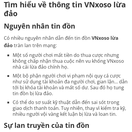
Tìm hiểu về thông tin VNxoso lừa
đảo
Nguyên nhân tin đồn
Có nhiều nguyên nhân dẫn đến tin đồn
VNxoso lừa
đảo
tràn lan trên mạng:
Một số người chơi mất tiền do thua cược nhưng
không chấp nhận thua cuộc nên vu khống VNxoso
nhà cái lừa đảo chính họ.
Một bộ phận người chơi vi phạm nội quy cá cược
như sử dụng tài khoản đa người chơi, gian lận… dẫn
tới bị khóa tài khoản và mất số dư. Sau đó họ tung
tin đồn bị lừa đảo.
Có thể do sơ suất kỹ thuật dẫn đến sai sót trong
giao dịch thanh toán. Tuy nhiên, thay vì kiểm tra kỹ,
nhiều người vội vàng kết luận bị lừa và loan tin.
Sự lan truyền của tin đồn