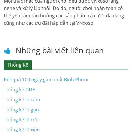
Mọi thắc mắc của người chơi đều được VNxoso lắng
nghe và xử lý kịp thời. Do đó, người chơi hoàn toàn có
thể yên tâm tận hưởng các sản phẩm cá cược đa dạng
cũng như các ưu đãi hấp dẫn tại VNxoso.
Những bài viết liên quan
Thống Kê
Kết quả 100 ngày gần nhất Bình Phước
Thống kê GĐB
Thống kê lô câm
Thống kê lô gan
Thống kê lô rơi
Thống kê lô xiên