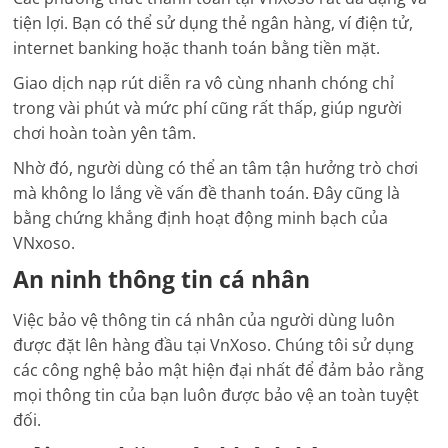
tiện lợi. Bạn có thể sử dụng thẻ ngân hàng, ví điện tử,
internet banking hoặc thanh toán bằng tiền mặt.
Giao dịch nạp rút diễn ra vô cùng nhanh chóng chỉ
trong vài phút và mức phí cũng rất thấp, giúp người
chơi hoàn toàn yên tâm.
Nhờ đó, người dùng có thể an tâm tận hưởng trò chơi
mà không lo lắng về vấn đề thanh toán. Đây cũng là
bằng chứng khẳng định hoạt động minh bạch của
VNxoso.
An ninh thông tin cá nhân
Việc bảo vệ thông tin cá nhân của người dùng luôn
được đặt lên hàng đầu tại VnXoso. Chúng tôi sử dụng
các công nghệ bảo mật hiện đại nhất để đảm bảo rằng
mọi thông tin của bạn luôn được bảo vệ an toàn tuyệt
đối.