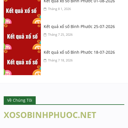
Kết quả xổ số Bình Phước 01-08-2026
Tháng 8 1, 2026
Kết quả xổ số Bình Phước 25-07-2026
Tháng 7 25, 2026
Kết quả xổ số Bình Phước 18-07-2026
Tháng 7 18, 2026
Về Chúng Tôi
XOSOBINHPHUOC.NET