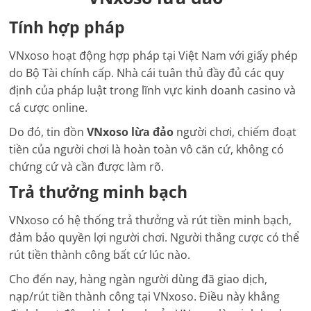
Tính hợp pháp
VNxoso hoạt động hợp pháp tại Việt Nam với giấy phép
do Bộ Tài chính cấp. Nhà cái tuân thủ đầy đủ các quy
định của pháp luật trong lĩnh vực kinh doanh casino và
cá cược online.
Do đó, tin đồn
VNxoso lừa đảo
người chơi, chiếm đoạt
tiền của người chơi là hoàn toàn vô căn cứ, không có
chứng cứ và cần được làm rõ.
Trả thưởng minh bạch
VNxoso có hệ thống trả thưởng và rút tiền minh bạch,
đảm bảo quyền lợi người chơi. Người thắng cược có thể
rút tiền thành công bất cứ lúc nào.
Cho đến nay, hàng ngàn người dùng đã giao dịch,
nạp/rút tiền thành công tại VNxoso. Điều này khẳng