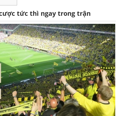
 cược tức thì ngay trong trận