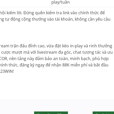
play/tuần
hội kiếm lời. Đừng quên kiểm tra link vào chính thức để
g tự động cộng thưởng vào tài khoản, không cần yêu cầu
tream trận đấu đỉnh cao, vừa đặt kèo in-play và rinh thưởng
cược mượt mà với livestream đa góc, chat tương tác và ưu
GCOR, nền tảng này đảm bảo an toàn, minh bạch, phù hợp
 chính thức, đăng ký ngay để nhận 88K miễn phí và bắt đầu
 23WIN!