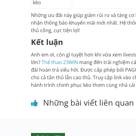
kèo
Những ưu đãi này giúp giảm rủi ro và tăng cơ 
nhận thông báo khuyến mãi mới nhất. Hệ thốn
thủ công, cực tiện lợi!
Kết luận
Anh em ơi, còn gì tuyệt hơn khi vừa xem lives
lớn?
Thể thao 23WIN
mang đến trải nghiệm cá 
đãi hoàn trả siêu hời. Được cấp phép bởi PA
cho cả tân thủ lẫn cao thủ. Truy cập link vào
hành trình chinh phục kèo thơm cùng nhà cái
Những bài viết liên quan