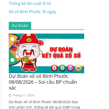
Thống kê tần suất lô tô
Xổ số Bình Phước 30 ngày
Dự Đoán
Dự đoán xổ số Bình Phước
08/08/2026 – Soi cầu BP chuẩn
xác
Tháng 8 1, 2026
Dự đoán xổ số Bình Phước 08/08/2026 dựa
trên phân tích, thống kê kết quả XSBP trong