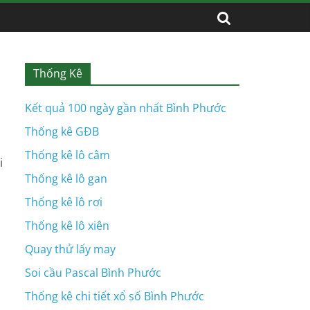
Thống Kê
Kết quả 100 ngày gần nhất Bình Phước
Thống kê GĐB
Thống kê lô câm
i
Thống kê lô gan
Thống kê lô rơi
Thống kê lô xiên
Quay thử lấy may
Soi cầu Pascal Bình Phước
Thống kê chi tiết xổ số Bình Phước