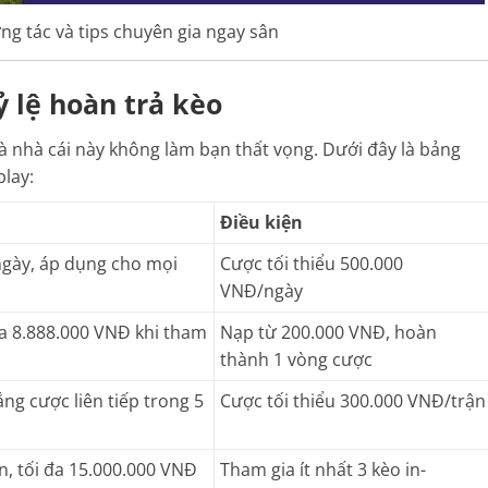
g tác và tips chuyên gia ngay sân
ỷ lệ hoàn trả kèo
 và nhà cái này không làm bạn thất vọng. Dưới đây là bảng
play:
Điều kiện
ngày, áp dụng cho mọi
Cược tối thiểu 500.000
VNĐ/ngày
 đa 8.888.000 VNĐ khi tham
Nạp từ 200.000 VNĐ, hoàn
thành 1 vòng cược
ng cược liên tiếp trong 5
Cược tối thiểu 300.000 VNĐ/trận
, tối đa 15.000.000 VNĐ
Tham gia ít nhất 3 kèo in-