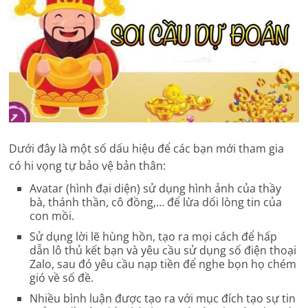
Dưới đây là một số dấu hiệu để các bạn mới tham gia
có hi vọng tự bảo vệ bản thân:
Avatar (hình đại diện) sử dụng hình ảnh của thầy
bà, thánh thần, cô đồng,… để lừa dối lòng tin của
con mồi.
Sử dụng lời lẽ hùng hồn, tạo ra mọi cách để hấp
dẫn lô thủ kết bạn và yêu cầu sử dụng số điện thoại
Zalo, sau đó yêu cầu nạp tiền để nghe bọn họ chém
gió về số đề.
Nhiều bình luận được tạo ra với mục đích tạo sự tin