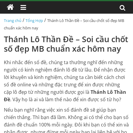
/
/
Trang chủ
Tổng Hợp
Thánh Lô Thần Đề – Soi cầu chốt số đẹp MB
chuẩn xác hôm nay
Thánh Lô Thần Đề – Soi cầu chốt
số đẹp MB chuẩn xác hôm nay
Khi nhắc đến số đề, chúng ta thường nghĩ đến những
người có kinh nghiệm đánh lô đề từ lâu. Để nhận được
lời khuyên và kinh nghiệm, chúng ta cần biết cách chơi
số đề online và những đặc trưng để xin được những
cặp lô đẹp từ những người được gọi là
Thánh Lô Thần
Đề
. Vậy họ là ai và làm thế nào để xin được số từ họ?
Nếu bạn nghĩ rằng việc xin số đánh đề sẽ giúp bạn
chiến thắng. Thì bạn đã lầm. Không ai có thể cho bạn số
đánh đề chuẩn 100% mỗi ngày. Đôi khi bạn có thể xin và
nhận được, nhưng đừng mỗi ngày bạn lại liên hệ với họ