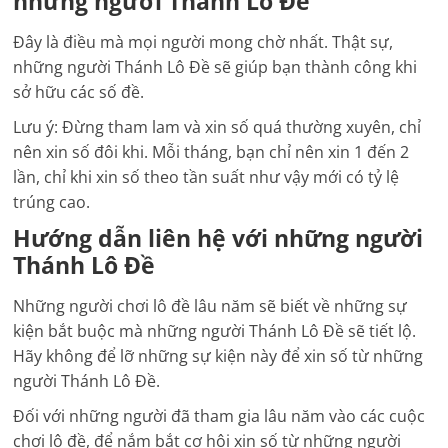
những người Thánh Lô Đề
Đây là điều mà mọi người mong chờ nhất. Thật sự,
những người Thánh Lô Đề sẽ giúp bạn thành công khi
sở hữu các số đề.
Lưu ý: Đừng tham lam và xin số quá thường xuyên, chỉ
nên xin số đôi khi. Mỗi tháng, bạn chỉ nên xin 1 đến 2
lần, chỉ khi xin số theo tần suất như vậy mới có tỷ lệ
trúng cao.
Hướng dẫn liên hệ với những người
Thánh Lô Đề
Những người chơi lô đề lâu năm sẽ biết về những sự
kiện bắt buộc mà những người Thánh Lô Đề sẽ tiết lộ.
Hãy không để lỡ những sự kiện này để xin số từ những
người Thánh Lô Đề.
Đối với những người đã tham gia lâu năm vào các cuộc
chơi lô đề, để nắm bắt cơ hội xin số từ những người