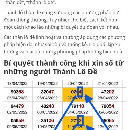
“thần đề”, “thánh lô đề”.
Thánh lô thần đề cũng sử dụng các phương pháp dự
đoán thông thường. Tuy nhiên, họ biết cách kết hợp
một cách khéo léo những bí quyết dự đoán với nhau.
Các thần lô đề linh hoạt và thường áp dụng các phương
pháp hiện đại như soi cầu và thống kê. Họ đuổi kịp xu
hướng và loại bỏ những phương pháp không hiệu quả.
Bí quyết thành công khi xin số từ
những người Thánh Lô Đề