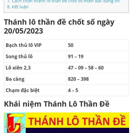
7.
Cách chọn thánh lô thần đề chốt số miền Bắc đáng tin
8.
Kết luận
Thánh lô thần đề chốt số ngày
20/05/2023
Bạch thủ lô VIP
50
Song thủ lô
91 – 19
Lô xiên 2,3
47 – 09 – 58 – 60
Ba càng
820 – 398
Chạm đặc biệt
4 – 5
Khái niệm Thánh Lô Thần Đề