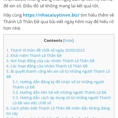
để xin số. Điều đó sẽ không mang lại kết quả tốt.
Hãy cùng
https://nhacaiuytinvn.biz/
tìm hiểu thêm về
Thánh Lô Thần Đề qua bài viết ngày hôm nay để hiểu rõ
hơn nhé.
Contents
[
hide
]
1.
Thánh lô thần đề chốt số ngày 20/05/2023
2.
Khái niệm Thánh Lô Thần Đề
3.
Nơi hoạt động của các nhóm Thánh Lô Thần Đề
4.
Các hoạt động của nhóm Thánh Lô Thần Đề
5.
Bí quyết thành công khi xin số từ những người Thánh Lô
Đề
5.1.
Hướng dẫn đăng ký để nhận số từ những người
Thánh Lô Đề
5.2.
Hướng dẫn liên hệ với những người Thánh Lô Đề
5.3.
Hướng dẫn cách áp dụng số từ những người Thánh
Lô Đề vào việc chốt số
6.
Cách phân biệt Thánh Lô Thần Đề miền Bắc không đáng
tin cậy