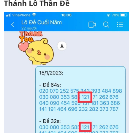
Thánh Lô Thần Đề