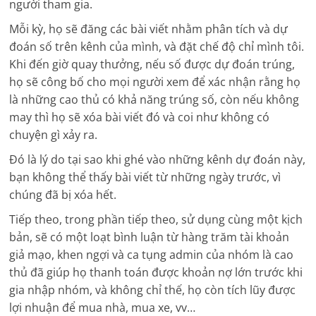
người tham gia.
Mỗi kỳ, họ sẽ đăng các bài viết nhằm phân tích và dự
đoán số trên kênh của mình, và đặt chế độ chỉ mình tôi.
Khi đến giờ quay thưởng, nếu số được dự đoán trúng,
họ sẽ công bố cho mọi người xem để xác nhận rằng họ
là những cao thủ có khả năng trúng số, còn nếu không
may thì họ sẽ xóa bài viết đó và coi như không có
chuyện gì xảy ra.
Đó là lý do tại sao khi ghé vào những kênh dự đoán này,
bạn không thể thấy bài viết từ những ngày trước, vì
chúng đã bị xóa hết.
Tiếp theo, trong phần tiếp theo, sử dụng cùng một kịch
bản, sẽ có một loạt bình luận từ hàng trăm tài khoản
giả mạo, khen ngợi và ca tụng admin của nhóm là cao
thủ đã giúp họ thanh toán được khoản nợ lớn trước khi
gia nhập nhóm, và không chỉ thế, họ còn tích lũy được
lợi nhuận để mua nhà, mua xe, vv…