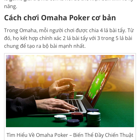
năng.
Cách chơi Omaha Poker cơ bản
Trong Omaha, mỗi người chơi được chia 4 lá bài tẩy. Từ
đó, họ kết hợp chính xác 2 lá bài tẩy với 3 trong 5 lá bài
chung để tạo ra bộ bài mạnh nhất.
Tìm Hiểu Về Omaha Poker – Biến Thể Đầy Chiến Thuật