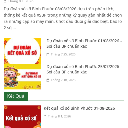
Tháng 8 1, 2026
Dự đoán xổ số Bình Phước 08/08/2026 dựa trên phân tích,
thống kê kết quả XSBP trong những kỳ quay gần nhất để chọn
ra những cặp số may mắn. Chốt đầu đuôi giải đặc biệt, bao lô
2 số,...
Dự đoán xổ số Bình Phước 01/08/2026 –
Soi cầu BP chuẩn xác
Tháng 7 25, 2026
Dự đoán xổ số Bình Phước 25/07/2026 –
Soi cầu BP chuẩn xác
Tháng 7 18, 2026
Kết Quả
Kết quả xổ số Bình Phước 01-08-2026
Tháng 8 1, 2026