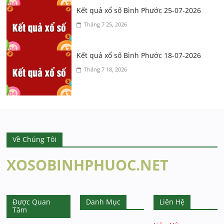
Kết quả xổ số Bình Phước 25-07-2026
Tháng 7 25, 2026
Kết quả xổ số Bình Phước 18-07-2026
Tháng 7 18, 2026
Về Chúng Tôi
XOSOBINHPHUOC.NET
Được Quan
Danh Mục
Liên Hệ
Tâm