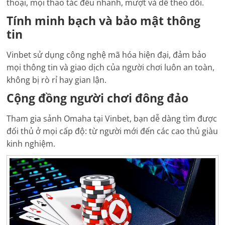
thoại, mọi thao tác đều nhanh, mượt và dễ theo dõi.
Tính minh bạch và bảo mật thông
tin
Vinbet sử dụng công nghệ mã hóa hiện đại, đảm bảo
mọi thông tin và giao dịch của người chơi luôn an toàn,
không bị rò rỉ hay gian lận.
Cộng đồng người chơi đông đảo
Tham gia sảnh Omaha tại Vinbet, bạn dễ dàng tìm được
đối thủ ở mọi cấp độ: từ người mới đến các cao thủ giàu
kinh nghiệm.