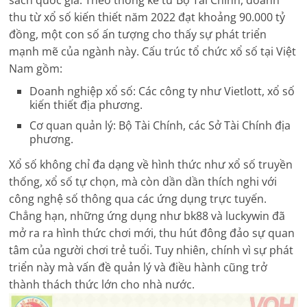
sách quốc gia. Theo thống kê từ Bộ Tài Chính, doanh
thu từ xổ số kiến thiết năm 2022 đạt khoảng 90.000 tỷ
đồng, một con số ấn tượng cho thấy sự phát triển
mạnh mẽ của ngành này.
Cấu trúc tổ chức xổ số tại Việt
Nam gồm
:
Doanh nghiệp xổ số
: Các công ty như Vietlott, xổ số
kiến thiết địa phương.
Cơ quan quản lý
: Bộ Tài Chính, các Sở Tài Chính địa
phương.
Xổ số không chỉ đa dạng về hình thức như xổ số truyền
thống, xổ số tự chọn, mà còn dần dần thích nghi với
công nghệ số thông qua các ứng dụng trực tuyến.
Chẳng hạn, những ứng dụng như bk88 và luckywin đã
mở ra ra hình thức chơi mới, thu hút đông đảo sự quan
tâm của người chơi trẻ tuổi. Tuy nhiên, chính vì sự phát
triển này mà vấn đề quản lý và điều hành cũng trở
thành thách thức lớn cho nhà nước.