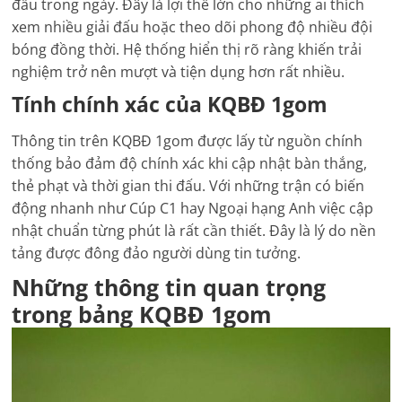
đấu trong ngày. Đây là lợi thế lớn cho những ai thích
xem nhiều giải đấu hoặc theo dõi phong độ nhiều đội
bóng đồng thời. Hệ thống hiển thị rõ ràng khiến trải
nghiệm trở nên mượt và tiện dụng hơn rất nhiều.
Tính chính xác của KQBĐ 1gom
Thông tin trên KQBĐ 1gom được lấy từ nguồn chính
thống bảo đảm độ chính xác khi cập nhật bàn thắng,
thẻ phạt và thời gian thi đấu. Với những trận có biến
động nhanh như Cúp C1 hay Ngoại hạng Anh việc cập
nhật chuẩn từng phút là rất cần thiết. Đây là lý do nền
tảng được đông đảo người dùng tin tưởng.
Những thông tin quan trọng
trong bảng KQBĐ 1gom