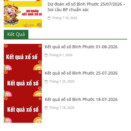
Dự đoán xổ số Bình Phước 25/07/2026 –
Soi cầu BP chuẩn xác
Tháng 7 18, 2026
Kết Quả
Kết quả xổ số Bình Phước 01-08-2026
Tháng 8 1, 2026
Kết quả xổ số Bình Phước 25-07-2026
Tháng 7 25, 2026
Kết quả xổ số Bình Phước 18-07-2026
Tháng 7 18, 2026