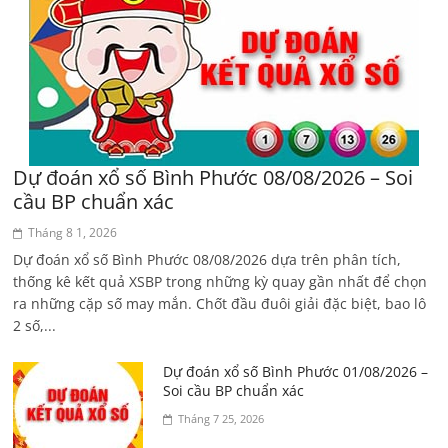
Dự đoán xổ số Bình Phước 08/08/2026 – Soi
cầu BP chuẩn xác
Tháng 8 1, 2026
Dự đoán xổ số Bình Phước 08/08/2026 dựa trên phân tích,
thống kê kết quả XSBP trong những kỳ quay gần nhất để chọn
ra những cặp số may mắn. Chốt đầu đuôi giải đặc biệt, bao lô
2 số,...
Dự đoán xổ số Bình Phước 01/08/2026 –
Soi cầu BP chuẩn xác
Tháng 7 25, 2026