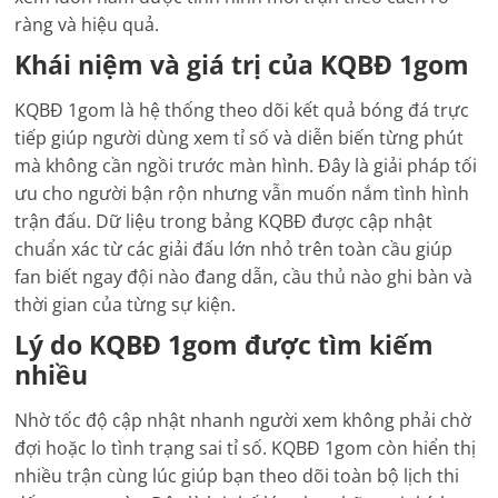
ràng và hiệu quả.
Khái niệm và giá trị của KQBĐ 1gom
KQBĐ 1gom là hệ thống theo dõi kết quả bóng đá trực
tiếp giúp người dùng xem tỉ số và diễn biến từng phút
mà không cần ngồi trước màn hình. Đây là giải pháp tối
ưu cho người bận rộn nhưng vẫn muốn nắm tình hình
trận đấu. Dữ liệu trong bảng KQBĐ được cập nhật
chuẩn xác từ các giải đấu lớn nhỏ trên toàn cầu giúp
fan biết ngay đội nào đang dẫn, cầu thủ nào ghi bàn và
thời gian của từng sự kiện.
Lý do KQBĐ 1gom được tìm kiếm
nhiều
Nhờ tốc độ cập nhật nhanh người xem không phải chờ
đợi hoặc lo tình trạng sai tỉ số. KQBĐ 1gom còn hiển thị
nhiều trận cùng lúc giúp bạn theo dõi toàn bộ lịch thi