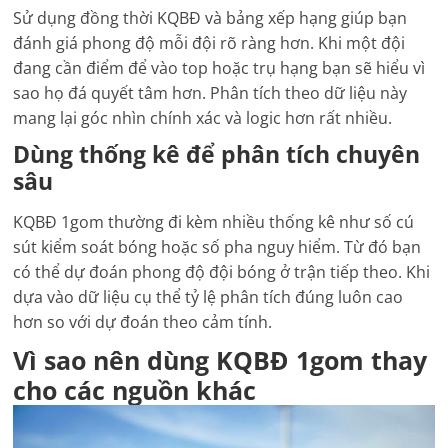
Sử dụng đồng thời KQBĐ và bảng xếp hạng giúp bạn
đánh giá phong độ mỗi đội rõ ràng hơn. Khi một đội
đang cần điểm để vào top hoặc trụ hạng bạn sẽ hiểu vì
sao họ đá quyết tâm hơn. Phân tích theo dữ liệu này
mang lại góc nhìn chính xác và logic hơn rất nhiều.
Dùng thống kê để phân tích chuyên
sâu
KQBĐ 1gom thường đi kèm nhiều thống kê như số cú
sút kiểm soát bóng hoặc số pha nguy hiểm. Từ đó bạn
có thể dự đoán phong độ đội bóng ở trận tiếp theo. Khi
dựa vào dữ liệu cụ thể tỷ lệ phân tích đúng luôn cao
hơn so với dự đoán theo cảm tính.
Vì sao nên dùng KQBĐ 1gom thay
cho các nguồn khác