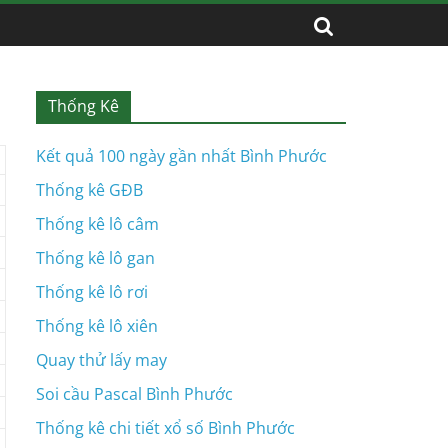
Thống Kê
Kết quả 100 ngày gần nhất Bình Phước
Thống kê GĐB
Thống kê lô câm
Thống kê lô gan
Thống kê lô rơi
Thống kê lô xiên
Quay thử lấy may
Soi cầu Pascal Bình Phước
Thống kê chi tiết xổ số Bình Phước