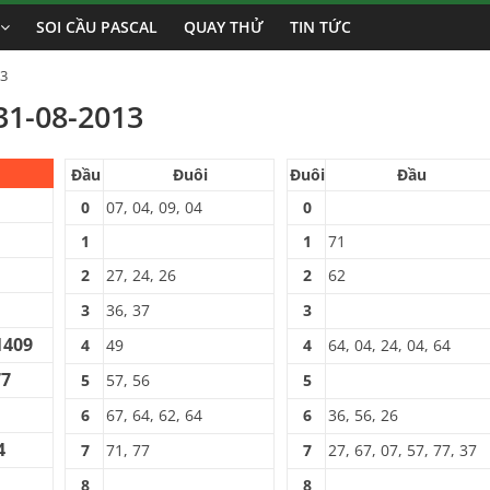
SOI CẦU PASCAL
QUAY THỬ
TIN TỨC
13
31-08-2013
Đầu
Đuôi
Đuôi
Đầu
0
07, 04, 09, 04
0
1
1
71
2
27, 24, 26
2
62
3
36, 37
3
1409
4
49
4
64, 04, 24, 04, 64
77
5
57, 56
5
6
67, 64, 62, 64
6
36, 56, 26
4
7
71, 77
7
27, 67, 07, 57, 77, 37
8
8