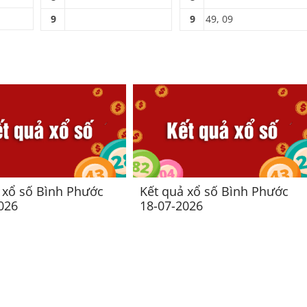
9
9
49, 09
 xổ số Bình Phước
Kết quả xổ số Bình Phước
026
18-07-2026