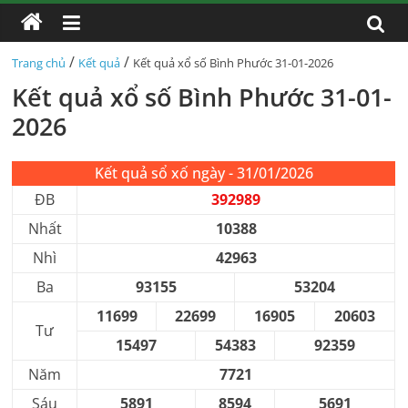
/
/
Trang chủ
Kết quả
Kết quả xổ số Bình Phước 31-01-2026
Kết quả xổ số Bình Phước 31-01-
2026
Kết quả sổ xố ngày - 31/01/2026
ĐB
392989
Nhất
10388
Nhì
42963
Ba
93155
53204
11699
22699
16905
20603
Tư
15497
54383
92359
Năm
7721
Sáu
5891
8594
5691