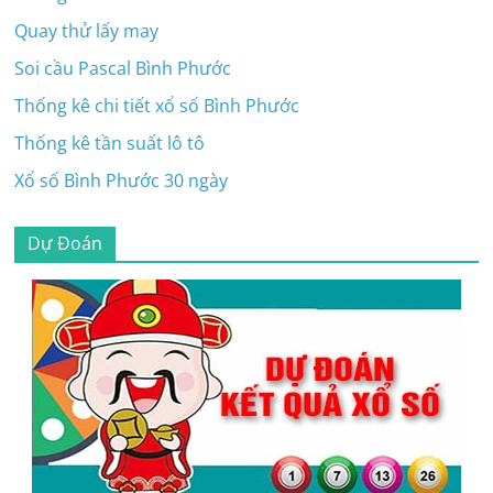
Quay thử lấy may
Soi cầu Pascal Bình Phước
Thống kê chi tiết xổ số Bình Phước
Thống kê tần suất lô tô
Xổ số Bình Phước 30 ngày
Dự Đoán