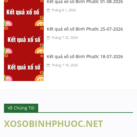
Kết quả xổ số Bình Phước 01-08-2026
Tháng 8 1, 2026
Kết quả xổ số Bình Phước 25-07-2026
Tháng 7 25, 2026
Kết quả xổ số Bình Phước 18-07-2026
Tháng 7 18, 2026
Về Chúng Tôi
XOSOBINHPHUOC.NET