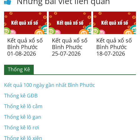
Những bài viết liên quan
Kết quả xổ số
Kết quả xổ số
Kết quả xổ số
Bình Phước
Bình Phước
Bình Phước
01-08-2026
25-07-2026
18-07-2026
Thống Kê
Kết quả 100 ngày gần nhất Bình Phước
Thống kê GĐB
Thống kê lô câm
Thống kê lô gan
Thống kê lô rơi
Thống kê lô xiên