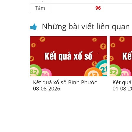
Tám
96
Những bài viết liên quan
Kết quả xổ số Bình Phước
Kết quả
08-08-2026
01-08-2