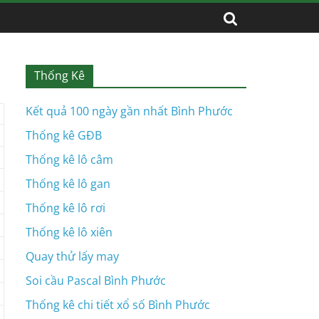
Thống Kê
Kết quả 100 ngày gần nhất Bình Phước
Thống kê GĐB
Thống kê lô câm
Thống kê lô gan
Thống kê lô rơi
Thống kê lô xiên
Quay thử lấy may
Soi cầu Pascal Bình Phước
Thống kê chi tiết xổ số Bình Phước