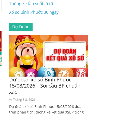
Thống kê tần suất lô tô
Xổ số Bình Phước 30 ngày
Dự Đoán
Dự đoán xổ số Bình Phước
15/08/2026 – Soi cầu BP chuẩn
xác
Tháng 8 8, 2026
Dự đoán xổ số Bình Phước 15/08/2026 dựa
trên phân tích, thống kê kết quả XSBP trong