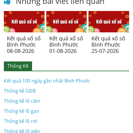
Những bài viết liên quan
Kết quả xổ số
Kết quả xổ số
Kết quả xổ số
Bình Phước
Bình Phước
Bình Phước
08-08-2026
01-08-2026
25-07-2026
Thống Kê
Kết quả 100 ngày gần nhất Bình Phước
Thống kê GĐB
Thống kê lô câm
Thống kê lô gan
Thống kê lô rơi
Thống kê lô xiên