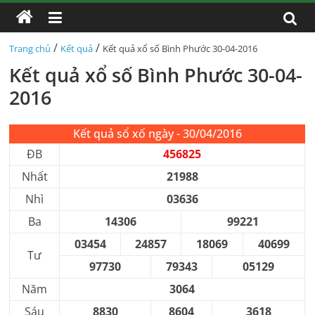
/
/
Trang chủ
Kết quả
Kết quả xổ số Bình Phước 30-04-2016
Kết quả xổ số Bình Phước 30-04-
2016
Kết quả sổ xố ngày - 30/04/2016
ĐB
456825
Nhất
21988
Nhì
03636
Ba
14306
99221
03454
24857
18069
40699
Tư
97730
79343
05129
Năm
3064
Sáu
8830
8604
3618