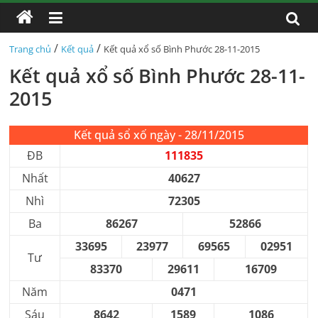
/
/
Trang chủ
Kết quả
Kết quả xổ số Bình Phước 28-11-2015
Kết quả xổ số Bình Phước 28-11-
2015
Kết quả sổ xố ngày - 28/11/2015
ĐB
111835
Nhất
40627
Nhì
72305
Ba
86267
52866
33695
23977
69565
02951
Tư
83370
29611
16709
Năm
0471
Sáu
8642
1589
1086