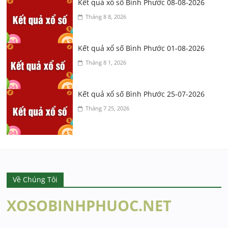
Kết quả xổ số Bình Phước 08-08-2026
Tháng 8 8, 2026
Kết quả xổ số Bình Phước 01-08-2026
Tháng 8 1, 2026
Kết quả xổ số Bình Phước 25-07-2026
Tháng 7 25, 2026
Về Chúng Tôi
XOSOBINHPHUOC.NET