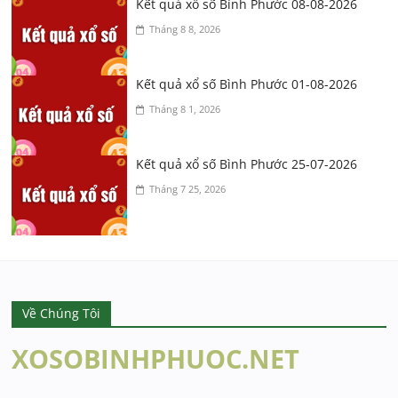
Kết quả xổ số Bình Phước 08-08-2026
Tháng 8 8, 2026
Kết quả xổ số Bình Phước 01-08-2026
Tháng 8 1, 2026
Kết quả xổ số Bình Phước 25-07-2026
Tháng 7 25, 2026
Về Chúng Tôi
XOSOBINHPHUOC.NET