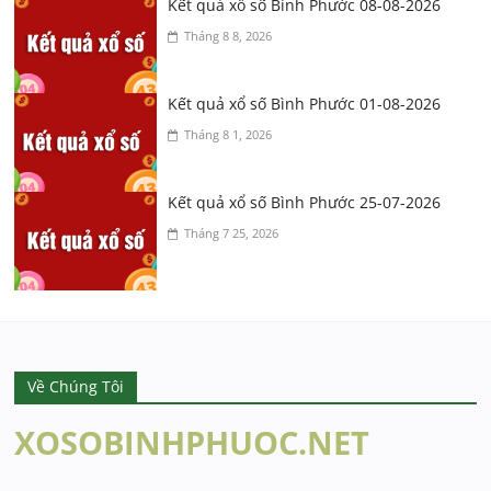
Kết quả xổ số Bình Phước 08-08-2026
Tháng 8 8, 2026
Kết quả xổ số Bình Phước 01-08-2026
Tháng 8 1, 2026
Kết quả xổ số Bình Phước 25-07-2026
Tháng 7 25, 2026
Về Chúng Tôi
XOSOBINHPHUOC.NET