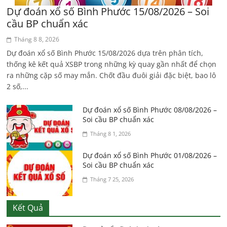
Dự đoán xổ số Bình Phước 15/08/2026 – Soi
cầu BP chuẩn xác
Tháng 8 8, 2026
Dự đoán xổ số Bình Phước 15/08/2026 dựa trên phân tích,
thống kê kết quả XSBP trong những kỳ quay gần nhất để chọn
ra những cặp số may mắn. Chốt đầu đuôi giải đặc biệt, bao lô
2 số,...
Dự đoán xổ số Bình Phước 08/08/2026 –
Soi cầu BP chuẩn xác
Tháng 8 1, 2026
Dự đoán xổ số Bình Phước 01/08/2026 –
Soi cầu BP chuẩn xác
Tháng 7 25, 2026
Kết Quả