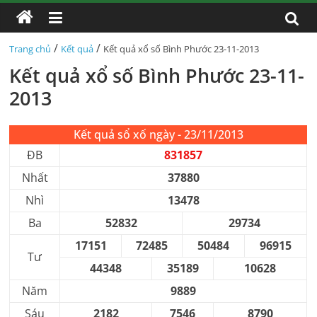
/
/
Trang chủ
Kết quả
Kết quả xổ số Bình Phước 23-11-2013
Kết quả xổ số Bình Phước 23-11-
2013
Kết quả sổ xố ngày - 23/11/2013
ĐB
831857
Nhất
37880
Nhì
13478
Ba
52832
29734
17151
72485
50484
96915
Tư
44348
35189
10628
Năm
9889
Sáu
2182
7546
8790