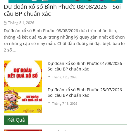
Dự đoán xổ số Bình Phước 08/08/2026 – Soi
cầu BP chuẩn xác
Tháng 8 1, 2026
Dự đoán xổ số Bình Phước 08/08/2026 dựa trên phân tích,
thống kê kết quả XSBP trong những kỳ quay gần nhất để chọn
ra những cặp số may mắn. Chốt đầu đuôi giải đặc biệt, bao lô
2 số,...
Dự đoán xổ số Bình Phước 01/08/2026 –
Soi cầu BP chuẩn xác
Tháng 7 25, 2026
Dự đoán xổ số Bình Phước 25/07/2026 –
Soi cầu BP chuẩn xác
Tháng 7 18, 2026
Kết Quả