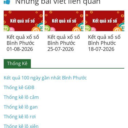
Những bài viết liên quan
Kết quả xổ số
Kết quả xổ số
Kết quả xổ số
Bình Phước
Bình Phước
Bình Phước
01-08-2026
25-07-2026
18-07-2026
Thống Kê
Kết quả 100 ngày gần nhất Bình Phước
Thống kê GĐB
Thống kê lô câm
Thống kê lô gan
Thống kê lô rơi
Thống kê lô xiên