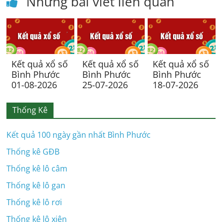
Những bài viết liên quan
Kết quả xổ số
Kết quả xổ số
Kết quả xổ số
Bình Phước
Bình Phước
Bình Phước
01-08-2026
25-07-2026
18-07-2026
Thống Kê
Kết quả 100 ngày gần nhất Bình Phước
Thống kê GĐB
Thống kê lô câm
Thống kê lô gan
Thống kê lô rơi
Thống kê lô xiên