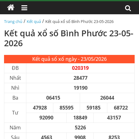
/
/
Trang chủ
Kết quả
Kết quả xổ số Bình Phước 23-05-2026
Kết quả xổ số Bình Phước 23-05-
2026
Kết quả sổ xố ngày - 23/05/2026
ĐB
020319
Nhất
28477
Nhì
19190
Ba
06415
26044
47928
85595
59185
68722
Tư
92090
18849
43157
Năm
5226
Sáu
4563
9908
8253