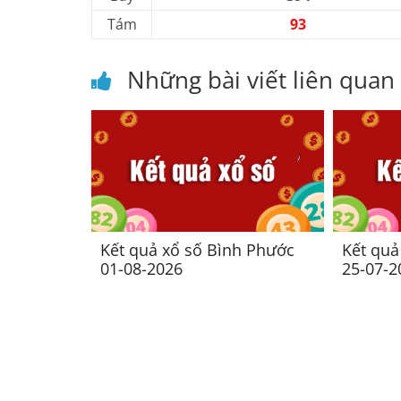
Tám
93
Những bài viết liên quan
Kết quả xổ số Bình Phước
Kết quả
01-08-2026
25-07-2