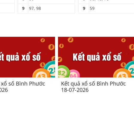
9
97, 98
9
59
 xổ số Bình Phước
Kết quả xổ số Bình Phước
026
18-07-2026