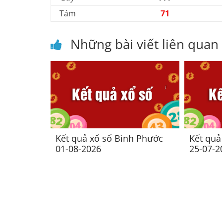
Tám
71
Những bài viết liên quan
Kết quả xổ số Bình Phước
Kết quả
01-08-2026
25-07-2