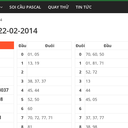
SOI CẦU PASCAL
QUAY THỬ
TIN TỨC
14
22-02-2014
Đầu
Đuôi
Đuôi
Đầu
0
01, 05
0
70, 60, 50
1
13, 19
1
01, 81, 71
2
2
52, 72
3
38, 37, 37
3
13
3037
4
45, 44
4
44
98
5
52, 50
5
45, 05
6
60
6
1
7
70, 72, 77, 71
7
37, 37, 77
8
81
8
38, 98