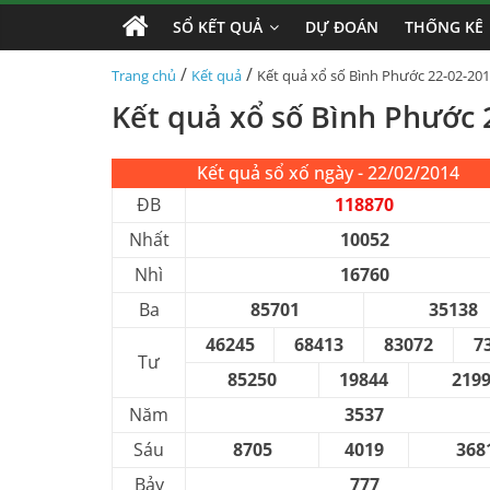
SỔ KẾT QUẢ
DỰ ĐOÁN
THỐNG KÊ
/
/
Trang chủ
Kết quả
Kết quả xổ số Bình Phước 22-02-20
Kết quả xổ số Bình Phước 
Kết quả sổ xố ngày - 22/02/2014
ĐB
118870
Nhất
10052
Nhì
16760
Ba
85701
35138
46245
68413
83072
7
Tư
85250
19844
219
Năm
3537
Sáu
8705
4019
368
Bảy
777