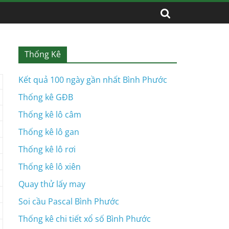
Thống Kê
Kết quả 100 ngày gần nhất Bình Phước
Thống kê GĐB
Thống kê lô câm
Thống kê lô gan
Thống kê lô rơi
Thống kê lô xiên
Quay thử lấy may
Soi cầu Pascal Bình Phước
Thống kê chi tiết xổ số Bình Phước