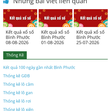
Những bài viết liên quan
Kết quả xổ số
Kết quả xổ số
Kết quả xổ số
Bình Phước
Bình Phước
Bình Phước
08-08-2026
01-08-2026
25-07-2026
Thống Kê
Kết quả 100 ngày gần nhất Bình Phước
Thống kê GĐB
Thống kê lô câm
Thống kê lô gan
Thống kê lô rơi
Thống kê lô xiên