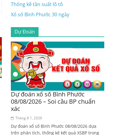
Thống kê tần suất lô tô
Xổ số Bình Phước 30 ngày
Dự Đoán
Dự đoán xổ số Bình Phước
08/08/2026 – Soi cầu BP chuẩn
xác
Tháng 8 1, 2026
Dự đoán xổ số Bình Phước 08/08/2026 dựa
trên phân tích, thống kê kết quả XSBP trong