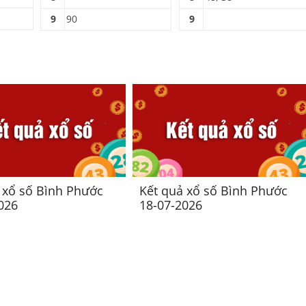
9
90
9
 xổ số Bình Phước
Kết quả xổ số Bình Phước
026
18-07-2026