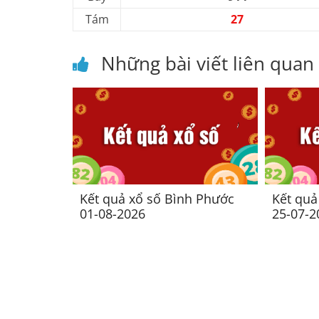
Tám
27
Những bài viết liên quan
Kết quả xổ số Bình Phước
Kết quả
01-08-2026
25-07-2