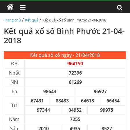
/
/
Trang chủ
Kết quả
Kết quả xổ số Bình Phước 21-04-2018
Kết quả xổ số Bình Phước 21-04-
2018
Kết quả sổ xố ngày - 21/04/2018
ĐB
964150
Nhất
72396
Nhì
61269
Ba
98643
96927
67431
88483
64618
66454
Tư
97344
04952
99975
Năm
7255
Sáu
2010
4935
8527