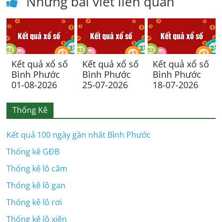
Những bài viết liên quan
Kết quả xổ số
Kết quả xổ số
Kết quả xổ số
Bình Phước
Bình Phước
Bình Phước
01-08-2026
25-07-2026
18-07-2026
Thống Kê
Kết quả 100 ngày gần nhất Bình Phước
Thống kê GĐB
Thống kê lô câm
Thống kê lô gan
Thống kê lô rơi
Thống kê lô xiên