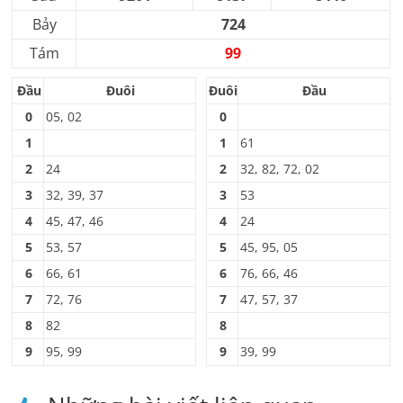
Bảy
724
Tám
99
Đầu
Đuôi
Đuôi
Đầu
0
05, 02
0
1
1
61
2
24
2
32, 82, 72, 02
3
32, 39, 37
3
53
4
45, 47, 46
4
24
5
53, 57
5
45, 95, 05
6
66, 61
6
76, 66, 46
7
72, 76
7
47, 57, 37
8
82
8
9
95, 99
9
39, 99