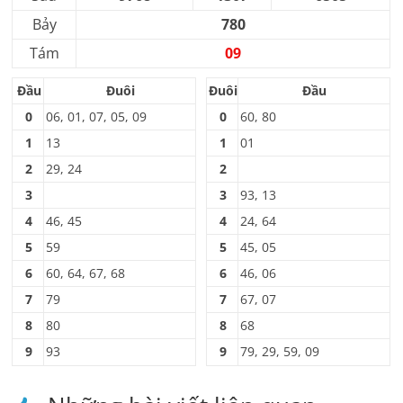
Bảy
780
Tám
09
Đầu
Đuôi
Đuôi
Đầu
0
06, 01, 07, 05, 09
0
60, 80
1
13
1
01
2
29, 24
2
3
3
93, 13
4
46, 45
4
24, 64
5
59
5
45, 05
6
60, 64, 67, 68
6
46, 06
7
79
7
67, 07
8
80
8
68
9
93
9
79, 29, 59, 09