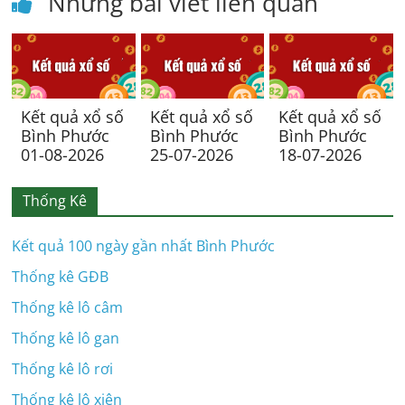
Những bài viết liên quan
Kết quả xổ số
Kết quả xổ số
Kết quả xổ số
Bình Phước
Bình Phước
Bình Phước
01-08-2026
25-07-2026
18-07-2026
Thống Kê
Kết quả 100 ngày gần nhất Bình Phước
Thống kê GĐB
Thống kê lô câm
Thống kê lô gan
Thống kê lô rơi
Thống kê lô xiên