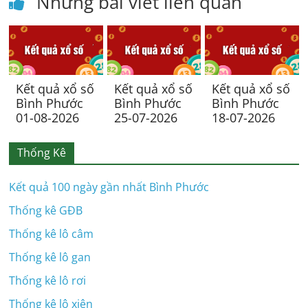
Những bài viết liên quan
Kết quả xổ số
Kết quả xổ số
Kết quả xổ số
Bình Phước
Bình Phước
Bình Phước
01-08-2026
25-07-2026
18-07-2026
Thống Kê
Kết quả 100 ngày gần nhất Bình Phước
Thống kê GĐB
Thống kê lô câm
Thống kê lô gan
Thống kê lô rơi
Thống kê lô xiên