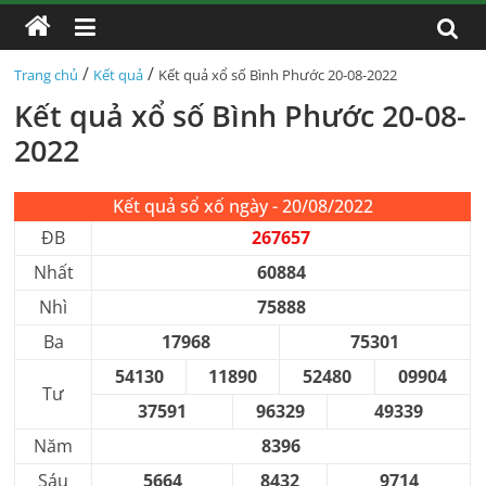
/
/
Trang chủ
Kết quả
Kết quả xổ số Bình Phước 20-08-2022
Kết quả xổ số Bình Phước 20-08-
2022
Kết quả sổ xố ngày - 20/08/2022
ĐB
267657
Nhất
60884
Nhì
75888
Ba
17968
75301
54130
11890
52480
09904
Tư
37591
96329
49339
Năm
8396
Sáu
5664
8432
9714