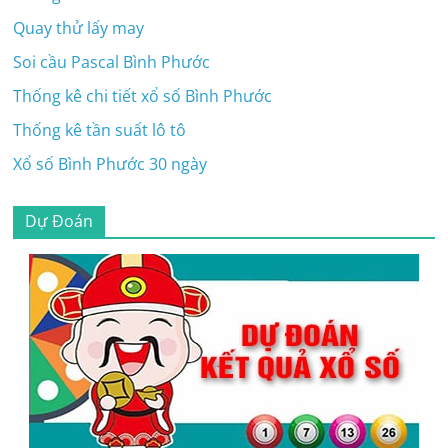
Quay thử lấy may
Soi cầu Pascal Bình Phước
Thống kê chi tiết xổ số Bình Phước
Thống kê tần suất lô tô
Xổ số Bình Phước 30 ngày
Dự Đoán