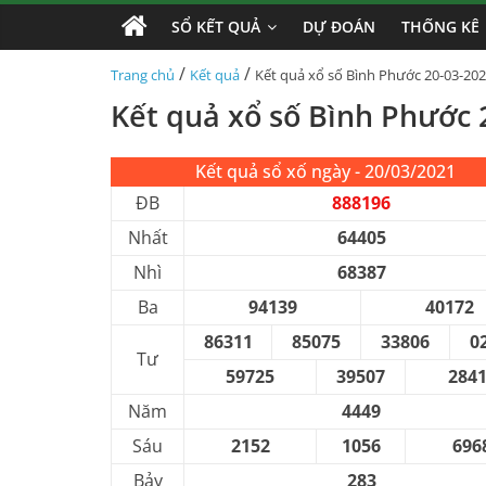
SỔ KẾT QUẢ
DỰ ĐOÁN
THỐNG KÊ
/
/
Trang chủ
Kết quả
Kết quả xổ số Bình Phước 20-03-20
Kết quả xổ số Bình Phước 
Kết quả sổ xố ngày - 20/03/2021
ĐB
888196
Nhất
64405
Nhì
68387
Ba
94139
40172
86311
85075
33806
0
Tư
59725
39507
284
Năm
4449
Sáu
2152
1056
696
Bảy
283