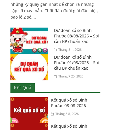
những kỳ quay gần nhất để chọn ra những
cặp số may mắn. Chốt đầu đuôi giải đặc biệt,
bao lô 2 số,...
Dự đoán xổ số Bình
Phước 08/08/2026 – Soi
cầu BP chuẩn xác
Tháng 8 1, 2026
Dự đoán xổ số Bình
Phước 01/08/2026 – Soi
cầu BP chuẩn xác
Tháng 7 25, 2026
Kết Quả
Kết quả xổ số Bình
Phước 08-08-2026
Tháng 8 8, 2026
Kết quả xổ số Bình