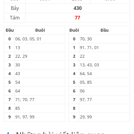
Bảy
430
Tám
77
Đầu
Đuôi
Đuôi
Đầu
0
06, 03, 05, 01
0
70, 30
1
13
1
91, 71, 01
2
22, 29
2
22
3
30
3
13, 43, 03
4
43
4
64, 54
5
54
5
05, 85
6
64
6
06
7
71, 70, 77
7
97, 77
8
85
8
9
91, 97, 99
9
29, 99