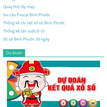
Quay thử lấy may
Soi cầu Pascal Bình Phước
Thống kê chi tiết xổ số Bình Phước
Thống kê tần suất lô tô
Xổ số Bình Phước 30 ngày
Dự Đoán