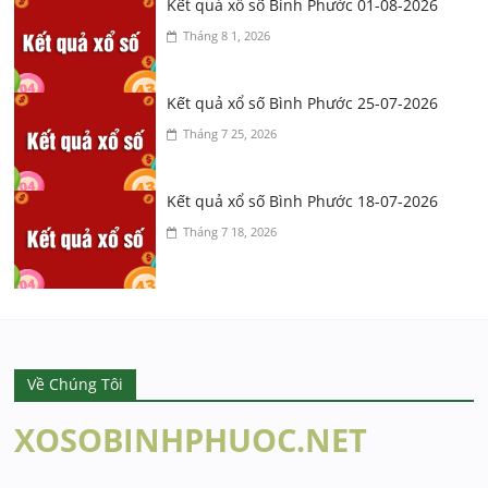
Kết quả xổ số Bình Phước 01-08-2026
Tháng 8 1, 2026
Kết quả xổ số Bình Phước 25-07-2026
Tháng 7 25, 2026
Kết quả xổ số Bình Phước 18-07-2026
Tháng 7 18, 2026
Về Chúng Tôi
XOSOBINHPHUOC.NET