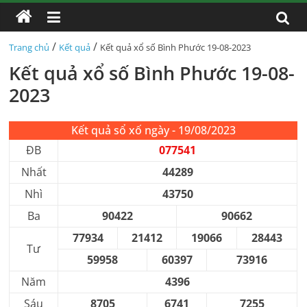
/
/
Trang chủ
Kết quả
Kết quả xổ số Bình Phước 19-08-2023
Kết quả xổ số Bình Phước 19-08-
2023
Kết quả sổ xố ngày - 19/08/2023
ĐB
077541
Nhất
44289
Nhì
43750
Ba
90422
90662
77934
21412
19066
28443
Tư
59958
60397
73916
Năm
4396
Sáu
8705
6741
7255