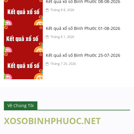
Kết quả xổ số Bình Phước 08-08-2026
Tháng 8 8, 2026
Kết quả xổ số Bình Phước 01-08-2026
Tháng 8 1, 2026
Kết quả xổ số Bình Phước 25-07-2026
Tháng 7 25, 2026
Về Chúng Tôi
XOSOBINHPHUOC.NET