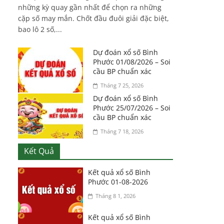
những kỳ quay gần nhất để chọn ra những
cặp số may mắn. Chốt đầu đuôi giải đặc biệt,
bao lô 2 số,...
Dự đoán xổ số Bình
Phước 01/08/2026 – Soi
cầu BP chuẩn xác
Tháng 7 25, 2026
Dự đoán xổ số Bình
Phước 25/07/2026 – Soi
cầu BP chuẩn xác
Tháng 7 18, 2026
Kết Quả
Kết quả xổ số Bình
Phước 01-08-2026
Tháng 8 1, 2026
Kết quả xổ số Bình