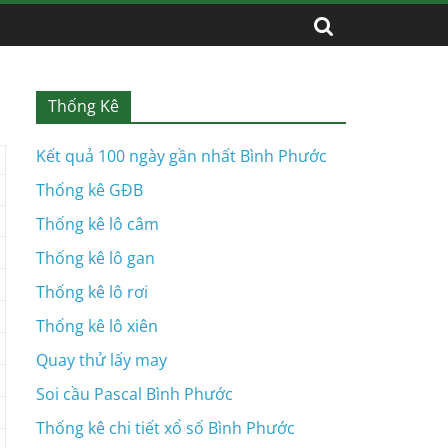
Thống Kê
Kết quả 100 ngày gần nhất Bình Phước
Thống kê GĐB
Thống kê lô câm
Thống kê lô gan
Thống kê lô rơi
Thống kê lô xiên
Quay thử lấy may
Soi cầu Pascal Bình Phước
Thống kê chi tiết xổ số Bình Phước