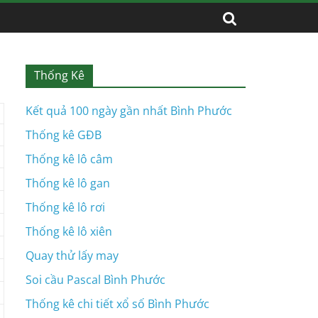
Thống Kê
Kết quả 100 ngày gần nhất Bình Phước
Thống kê GĐB
Thống kê lô câm
Thống kê lô gan
Thống kê lô rơi
Thống kê lô xiên
Quay thử lấy may
Soi cầu Pascal Bình Phước
Thống kê chi tiết xổ số Bình Phước