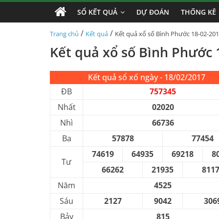
SỔ KẾT QUẢ
DỰ ĐOÁN
THỐNG KÊ
/
/
Trang chủ
Kết quả
Kết quả xổ số Bình Phước 18-02-20
Kết quả xổ số Bình Phước 
Kết quả sổ xố ngày - 18/02/2017
ĐB
757345
Nhất
02020
Nhì
66736
Ba
57878
77454
74619
64935
69218
8
Tư
66262
21935
811
Năm
4525
Sáu
2127
9042
306
Bảy
815