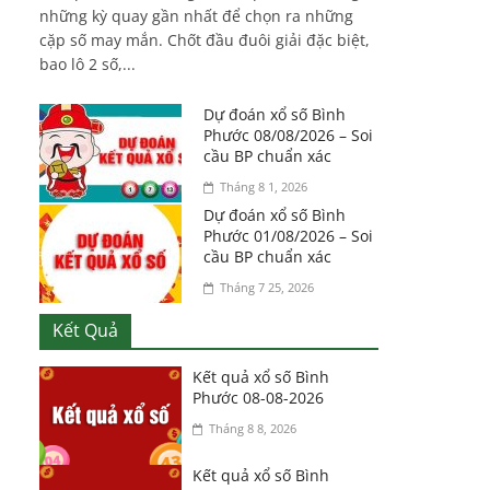
những kỳ quay gần nhất để chọn ra những
cặp số may mắn. Chốt đầu đuôi giải đặc biệt,
bao lô 2 số,...
Dự đoán xổ số Bình
Phước 08/08/2026 – Soi
cầu BP chuẩn xác
Tháng 8 1, 2026
Dự đoán xổ số Bình
Phước 01/08/2026 – Soi
cầu BP chuẩn xác
Tháng 7 25, 2026
Kết Quả
Kết quả xổ số Bình
Phước 08-08-2026
Tháng 8 8, 2026
Kết quả xổ số Bình