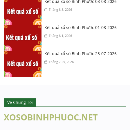
Kết quả xổ số Bình Phước 08-08-2026
Tháng 8 8, 2026
Kết quả xổ số Bình Phước 01-08-2026
Tháng 8 1, 2026
Kết quả xổ số Bình Phước 25-07-2026
Tháng 7 25, 2026
Về Chúng Tôi
XOSOBINHPHUOC.NET