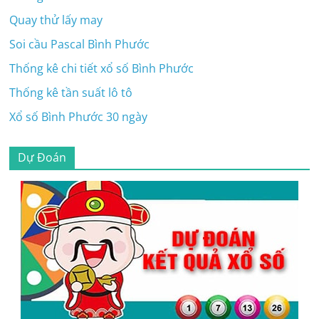
Quay thử lấy may
Soi cầu Pascal Bình Phước
Thống kê chi tiết xổ số Bình Phước
Thống kê tần suất lô tô
Xổ số Bình Phước 30 ngày
Dự Đoán