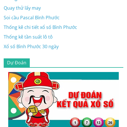
Quay thử lấy may
Soi cầu Pascal Bình Phước
Thống kê chi tiết xổ số Bình Phước
Thống kê tần suất lô tô
Xổ số Bình Phước 30 ngày
Dự Đoán