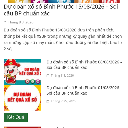
Dự đoán xổ số Bình Phước 15/08/2026 – Soi
cầu BP chuẩn xác
Tháng 8 8, 2026
Dự đoán xổ số Bình Phước 15/08/2026 dựa trên phân tích,
thống kê kết quả XSBP trong những kỳ quay gần nhất để chọn
ra những cặp số may mắn. Chốt đầu đuôi giải đặc biệt, bao lô
2 số,...
Dự đoán xổ số Bình Phước 08/08/2026 –
Soi cầu BP chuẩn xác
Tháng 8 1, 2026
Dự đoán xổ số Bình Phước 01/08/2026 –
Soi cầu BP chuẩn xác
Tháng 7 25, 2026
Kết Quả