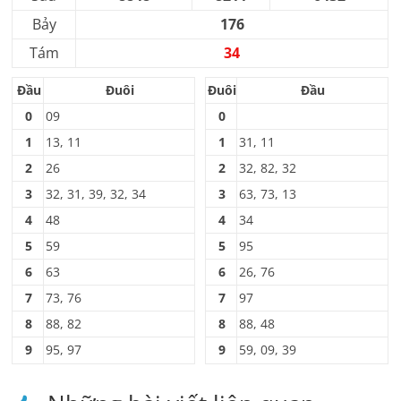
Bảy
176
Tám
34
Đầu
Đuôi
Đuôi
Đầu
0
09
0
1
13, 11
1
31, 11
2
26
2
32, 82, 32
3
32, 31, 39, 32, 34
3
63, 73, 13
4
48
4
34
5
59
5
95
6
63
6
26, 76
7
73, 76
7
97
8
88, 82
8
88, 48
9
95, 97
9
59, 09, 39