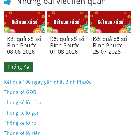
Những bài viết liên quan
Kết quả xổ số
Kết quả xổ số
Kết quả xổ số
Bình Phước
Bình Phước
Bình Phước
08-08-2026
01-08-2026
25-07-2026
Thống Kê
Kết quả 100 ngày gần nhất Bình Phước
Thống kê GĐB
Thống kê lô câm
Thống kê lô gan
Thống kê lô rơi
Thống kê lô xiên