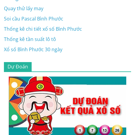
Quay thử lấy may
Soi cầu Pascal Bình Phước
Thống kê chi tiết xổ số Bình Phước
Thống kê tần suất lô tô
Xổ số Bình Phước 30 ngày
Dự Đoán