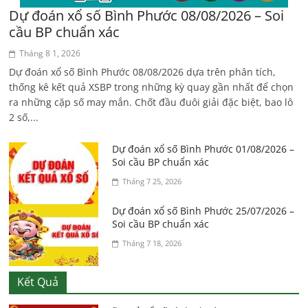
Dự đoán xổ số Bình Phước 08/08/2026 – Soi
cầu BP chuẩn xác
Tháng 8 1, 2026
Dự đoán xổ số Bình Phước 08/08/2026 dựa trên phân tích,
thống kê kết quả XSBP trong những kỳ quay gần nhất để chọn
ra những cặp số may mắn. Chốt đầu đuôi giải đặc biệt, bao lô
2 số,...
Dự đoán xổ số Bình Phước 01/08/2026 –
Soi cầu BP chuẩn xác
Tháng 7 25, 2026
Dự đoán xổ số Bình Phước 25/07/2026 –
Soi cầu BP chuẩn xác
Tháng 7 18, 2026
Kết Quả