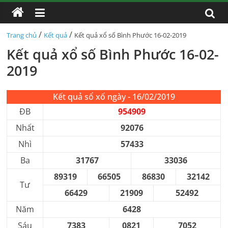
/
/
Trang chủ
Kết quả
Kết quả xổ số Bình Phước 16-02-2019
Kết quả xổ số Bình Phước 16-02-
2019
Kết quả sổ xố ngày - 16/02/2019
ĐB
954909
Nhất
92076
Nhì
57433
Ba
31767
33036
89319
66505
86830
32142
Tư
66429
21909
52492
Năm
6428
Sáu
7383
0821
7052