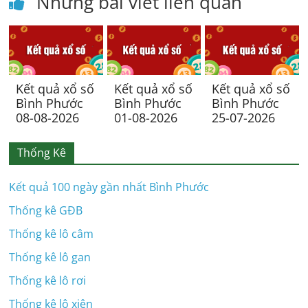
Những bài viết liên quan
Kết quả xổ số
Kết quả xổ số
Kết quả xổ số
Bình Phước
Bình Phước
Bình Phước
08-08-2026
01-08-2026
25-07-2026
Thống Kê
Kết quả 100 ngày gần nhất Bình Phước
Thống kê GĐB
Thống kê lô câm
Thống kê lô gan
Thống kê lô rơi
Thống kê lô xiên