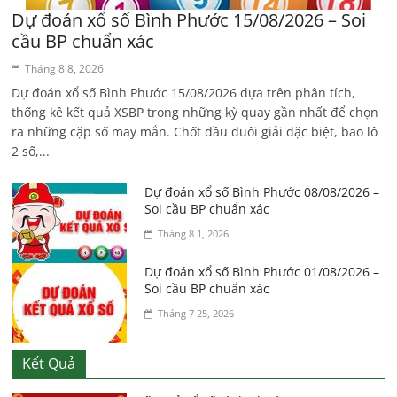
Dự đoán xổ số Bình Phước 15/08/2026 – Soi
cầu BP chuẩn xác
Tháng 8 8, 2026
Dự đoán xổ số Bình Phước 15/08/2026 dựa trên phân tích,
thống kê kết quả XSBP trong những kỳ quay gần nhất để chọn
ra những cặp số may mắn. Chốt đầu đuôi giải đặc biệt, bao lô
2 số,...
Dự đoán xổ số Bình Phước 08/08/2026 –
Soi cầu BP chuẩn xác
Tháng 8 1, 2026
Dự đoán xổ số Bình Phước 01/08/2026 –
Soi cầu BP chuẩn xác
Tháng 7 25, 2026
Kết Quả