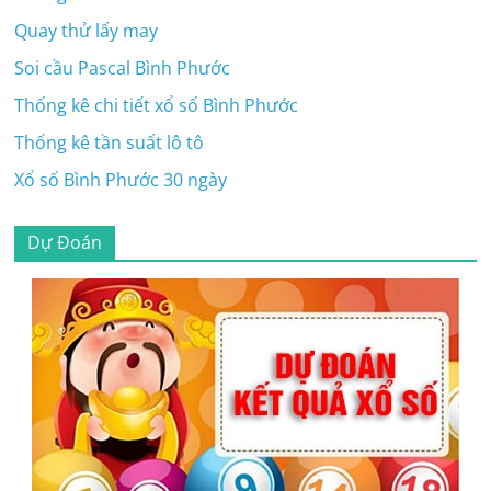
Quay thử lấy may
Soi cầu Pascal Bình Phước
Thống kê chi tiết xổ số Bình Phước
Thống kê tần suất lô tô
Xổ số Bình Phước 30 ngày
Dự Đoán