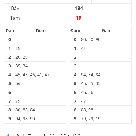
Bảy
184
Tám
19
Đầu
Đuôi
Đuôi
Đầu
0
0
80, 20, 90
1
19
1
41
2
20, 29
2
3
35, 34
3
4
45, 45, 46, 41, 47
4
94, 34, 84
5
56
5
45, 45, 35
6
6
46, 56
7
79
7
47
8
80, 88, 84
8
88, 98
9
94, 98, 90
9
79, 29, 19