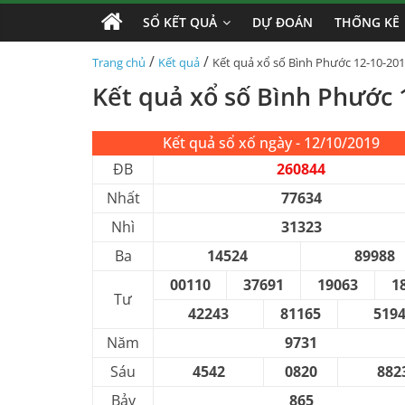
SỔ KẾT QUẢ
DỰ ĐOÁN
THỐNG KÊ
/
/
Trang chủ
Kết quả
Kết quả xổ số Bình Phước 12-10-20
Kết quả xổ số Bình Phước 
Kết quả sổ xố ngày - 12/10/2019
ĐB
260844
Nhất
77634
Nhì
31323
Ba
14524
89988
00110
37691
19063
1
Tư
42243
81165
519
Năm
9731
Sáu
4542
0820
882
Bảy
865