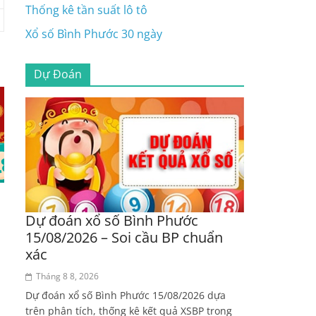
Thống kê tần suất lô tô
Xổ số Bình Phước 30 ngày
Dự Đoán
Dự đoán xổ số Bình Phước
15/08/2026 – Soi cầu BP chuẩn
xác
Tháng 8 8, 2026
Dự đoán xổ số Bình Phước 15/08/2026 dựa
trên phân tích, thống kê kết quả XSBP trong