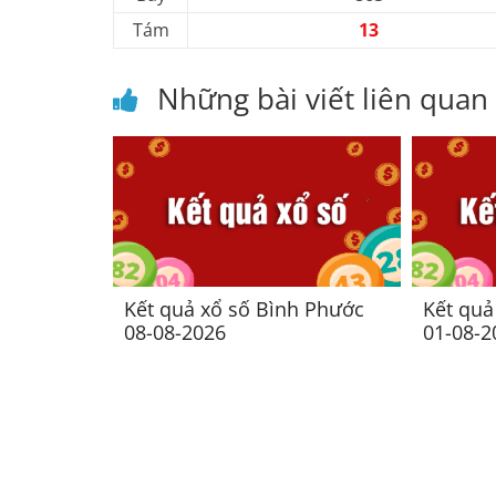
Tám
13
Những bài viết liên quan
Kết quả xổ số Bình Phước
Kết quả
08-08-2026
01-08-2