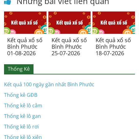
Những bài viết liên quan
Kết quả xổ số
Kết quả xổ số
Kết quả xổ số
Bình Phước
Bình Phước
Bình Phước
01-08-2026
25-07-2026
18-07-2026
Thống Kê
Kết quả 100 ngày gần nhất Bình Phước
Thống kê GĐB
Thống kê lô câm
Thống kê lô gan
Thống kê lô rơi
Thống kê lô xiên