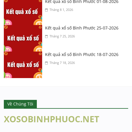
Kết quả xổ số Bình Phước 01-08-2026
Tháng 8 1, 2026
Kết quả xổ số Bình Phước 25-07-2026
Tháng 7 25, 2026
Kết quả xổ số Bình Phước 18-07-2026
Tháng 7 18, 2026
Về Chúng Tôi
XOSOBINHPHUOC.NET