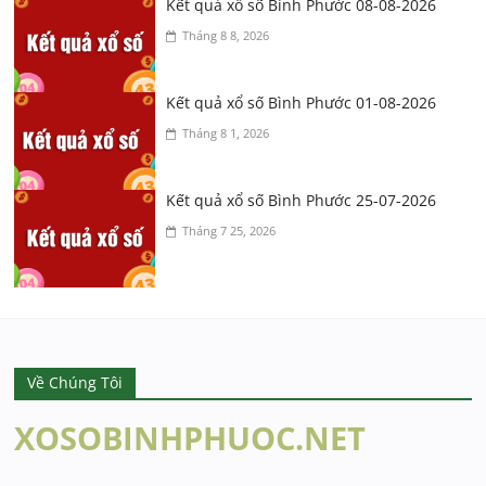
Kết quả xổ số Bình Phước 08-08-2026
Tháng 8 8, 2026
Kết quả xổ số Bình Phước 01-08-2026
Tháng 8 1, 2026
Kết quả xổ số Bình Phước 25-07-2026
Tháng 7 25, 2026
Về Chúng Tôi
XOSOBINHPHUOC.NET