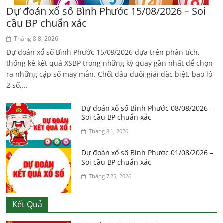
Dự đoán xổ số Bình Phước 15/08/2026 – Soi
cầu BP chuẩn xác
Tháng 8 8, 2026
Dự đoán xổ số Bình Phước 15/08/2026 dựa trên phân tích,
thống kê kết quả XSBP trong những kỳ quay gần nhất để chọn
ra những cặp số may mắn. Chốt đầu đuôi giải đặc biệt, bao lô
2 số,...
Dự đoán xổ số Bình Phước 08/08/2026 –
Soi cầu BP chuẩn xác
Tháng 8 1, 2026
Dự đoán xổ số Bình Phước 01/08/2026 –
Soi cầu BP chuẩn xác
Tháng 7 25, 2026
Kết Quả