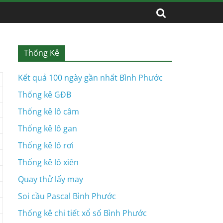
Thống Kê
Kết quả 100 ngày gần nhất Bình Phước
Thống kê GĐB
Thống kê lô câm
Thống kê lô gan
Thống kê lô rơi
Thống kê lô xiên
Quay thử lấy may
Soi cầu Pascal Bình Phước
Thống kê chi tiết xổ số Bình Phước