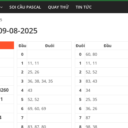
SOI CẦU PASCAL
QUAY THỬ
TIN TỨC
25
09-08-2025
Đầu
Đuôi
Đuôi
Đầu
0
0
60, 80
1
11, 11
1
11, 11
2
25, 26
2
52, 52
3
36, 38, 34, 35
3
83, 43
3260
4
43
4
34
11
5
52, 52
5
25, 35
6
69, 60, 69
6
36, 26
4
7
7
87
8
83, 87, 80
8
98, 38