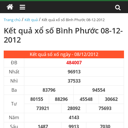
/
/
Trang chủ
Kết quả
Kết quả xổ số Bình Phước 08-12-2012
Kết quả xổ số Bình Phước 08-12-
2012
Kết quả sổ xố ngày - 08/12/2012
ĐB
484007
Nhất
96913
Nhì
37533
Ba
83796
94554
80155
88296
45548
30662
Tư
73921
28092
75693
Năm
4143
Sáu
1487
9913
7030