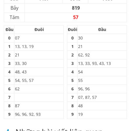
Bảy
819
Tám
57
Đầu
Đuôi
Đuôi
Đầu
0
07
0
30
1
13, 13, 19
1
21
2
21
2
62, 92
3
33, 30
3
13, 33, 93, 43, 13
4
48, 43
4
54
5
54, 55, 57
5
55
6
62
6
96, 96
7
7
07, 87, 57
8
87
8
48
9
96, 96, 92, 93
9
19