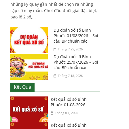
những kỳ quay gần nhất để chọn ra những
cặp số may mắn. Chốt đầu đuôi giải đặc biệt,
bao lô 2 số,...
Dự đoán xổ số Bình
Phước 01/08/2026 – Soi
cầu BP chuẩn xác
Tháng 7 25, 2026
Dự đoán xổ số Bình
Phước 25/07/2026 – Soi
cầu BP chuẩn xác
Tháng 7 18, 2026
Kết Quả
Kết quả xổ số Bình
Phước 01-08-2026
Tháng 8 1, 2026
Kết quả xổ số Bình