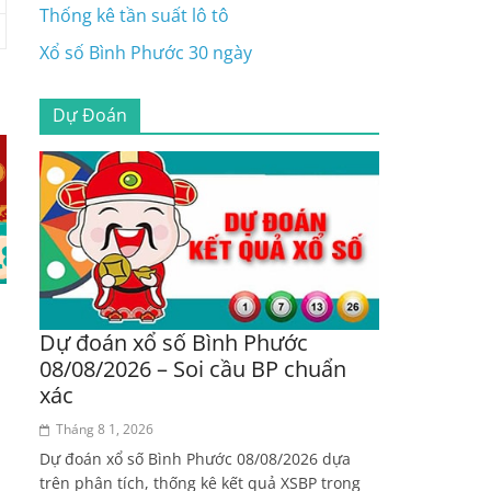
Thống kê tần suất lô tô
Xổ số Bình Phước 30 ngày
Dự Đoán
Dự đoán xổ số Bình Phước
08/08/2026 – Soi cầu BP chuẩn
xác
Tháng 8 1, 2026
Dự đoán xổ số Bình Phước 08/08/2026 dựa
trên phân tích, thống kê kết quả XSBP trong