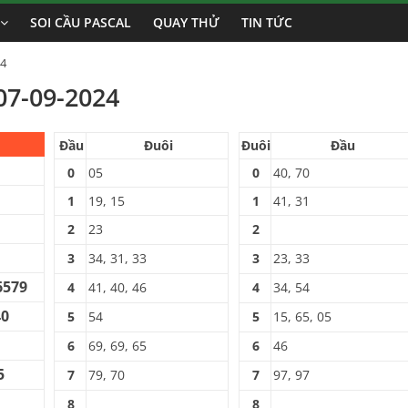
SOI CẦU PASCAL
QUAY THỬ
TIN TỨC
24
07-09-2024
Đầu
Đuôi
Đuôi
Đầu
0
05
0
40, 70
1
19, 15
1
41, 31
2
23
2
3
34, 31, 33
3
23, 33
6579
4
41, 40, 46
4
34, 54
40
5
54
5
15, 65, 05
6
69, 69, 65
6
46
5
7
79, 70
7
97, 97
8
8