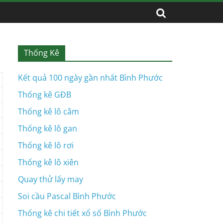
Thống Kê
Kết quả 100 ngày gần nhất Bình Phước
Thống kê GĐB
Thống kê lô câm
Thống kê lô gan
Thống kê lô rơi
Thống kê lô xiên
Quay thử lấy may
Soi cầu Pascal Bình Phước
Thống kê chi tiết xổ số Bình Phước