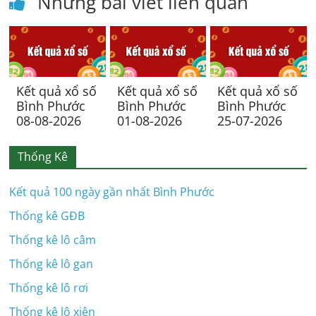
Những bài viết liên quan
Kết quả xổ số
Kết quả xổ số
Kết quả xổ số
Bình Phước
Bình Phước
Bình Phước
08-08-2026
01-08-2026
25-07-2026
Thống Kê
Kết quả 100 ngày gần nhất Bình Phước
Thống kê GĐB
Thống kê lô câm
Thống kê lô gan
Thống kê lô rơi
Thống kê lô xiên