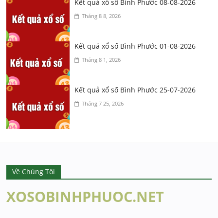
Kết quả xổ số Bình Phước 08-08-2026
Tháng 8 8, 2026
Kết quả xổ số Bình Phước 01-08-2026
Tháng 8 1, 2026
Kết quả xổ số Bình Phước 25-07-2026
Tháng 7 25, 2026
Về Chúng Tôi
XOSOBINHPHUOC.NET