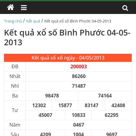
/
/
Trang chủ
Kết quả
Kết quả xổ số Bình Phước 04-05-2013
Kết quả xổ số Bình Phước 04-05-
2013
Kết quả sổ xố ngày - 04/05/2013
ĐB
200003
Nhất
86260
Nhì
71487
Ba
98478
74164
12302
15877
83147
42408
Tư
45007
10833
62295
Năm
0467
Sáu
4209
1004
9697