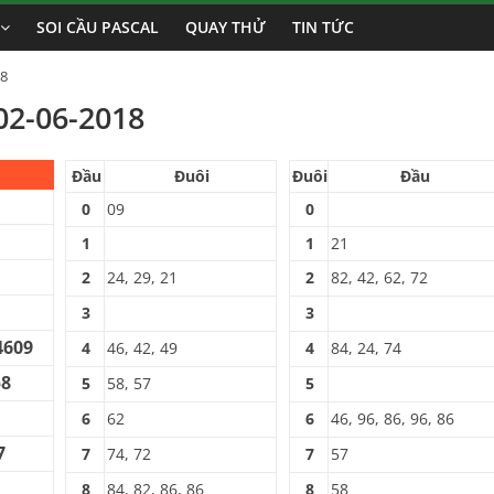
SOI CẦU PASCAL
QUAY THỬ
TIN TỨC
18
02-06-2018
Đầu
Đuôi
Đuôi
Đầu
0
09
0
1
1
21
2
24, 29, 21
2
82, 42, 62, 72
3
3
4609
4
46, 42, 49
4
84, 24, 74
58
5
58, 57
5
6
62
6
46, 96, 86, 96, 86
7
7
74, 72
7
57
8
84, 82, 86, 86
8
58