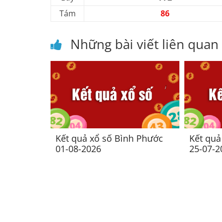
Tám
86
Những bài viết liên quan
Kết quả xổ số Bình Phước
Kết quả
01-08-2026
25-07-2