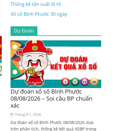
Thống kê tần suất lô tô
Xổ số Bình Phước 30 ngày
Dự Đoán
Dự đoán xổ số Bình Phước
08/08/2026 – Soi cầu BP chuẩn
xác
Tháng 8 1, 2026
Dự đoán xổ số Bình Phước 08/08/2026 dựa
trên phân tích, thống kê kết quả XSBP trong