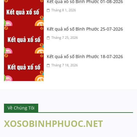
Kết quả xổ số Bình Phước 01-08-2026
Tháng 8 1, 2026
Kết quả xổ số Bình Phước 25-07-2026
Tháng 7 25, 2026
Kết quả xổ số Bình Phước 18-07-2026
Tháng 7 18, 2026
Về Chúng Tôi
XOSOBINHPHUOC.NET